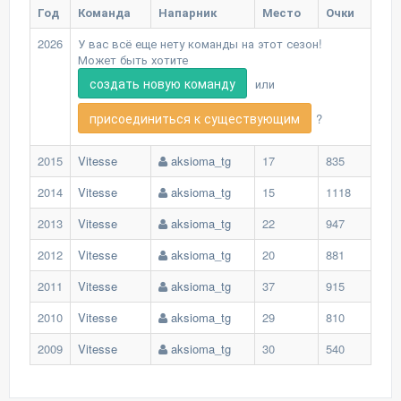
Год
Команда
Напарник
Место
Очки
2026
У вас всё еще нету команды на этот сезон!
Может быть хотите
создать новую команду
или
присоединиться к существующим
?
2015
Vitesse
aksioma_tg
17
835
2014
Vitesse
aksioma_tg
15
1118
2013
Vitesse
aksioma_tg
22
947
2012
Vitesse
aksioma_tg
20
881
2011
Vitesse
aksioma_tg
37
915
2010
Vitesse
aksioma_tg
29
810
2009
Vitesse
aksioma_tg
30
540