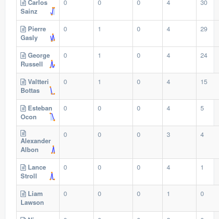
Carlos
0
0
0
4
30
Sainz
Pierre
0
1
0
4
29
Gasly
George
0
1
0
4
24
Russell
Valtteri
0
1
0
4
15
Bottas
Esteban
0
0
0
4
5
Ocon
0
0
0
3
4
Alexander
Albon
Lance
0
0
0
4
1
Stroll
Liam
0
0
0
1
0
Lawson