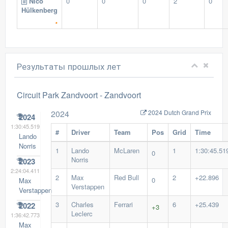
Nico
0
0
0
2
0
Hülkenberg
Результаты прошлых лет
Circuit Park Zandvoort -
Zandvoort
2024
2024 Dutch Grand Prix
2024
1:30:45.519
#
Driver
Team
Pos
Grid
Time
Lando
Norris
1
Lando
McLaren
1
1:30:45.51
0
Norris
2023
2:24:04.411
2
Max
Red Bull
2
+22.896
0
Max
Verstappen
Verstappen
3
Charles
Ferrari
6
+25.439
2022
+3
Leclerc
1:36:42.773
Max