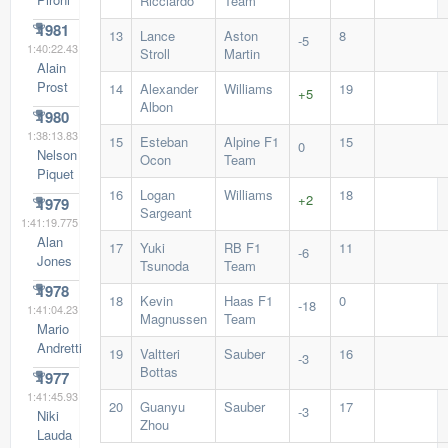
Ricciardo
Team
1981
13
Lance
Aston
8
-5
1:40:22.43
Stroll
Martin
Alain
Prost
14
Alexander
Williams
19
+5
Albon
1980
1:38:13.83
15
Esteban
Alpine F1
15
0
Nelson
Ocon
Team
Piquet
16
Logan
Williams
18
+2
1979
Sargeant
1:41:19.775
Alan
17
Yuki
RB F1
11
-6
Jones
Tsunoda
Team
1978
18
Kevin
Haas F1
0
-18
1:41:04.23
Magnussen
Team
Mario
Andretti
19
Valtteri
Sauber
16
-3
Bottas
1977
1:41:45.93
20
Guanyu
Sauber
17
-3
Niki
Zhou
Lauda