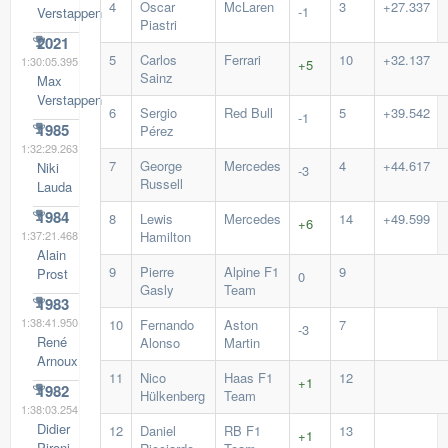
4
Oscar
McLaren
3
+27.337
-1
Verstappen
Piastri
2021
5
Carlos
Ferrari
10
+32.137
1:30:05.395
+5
Sainz
Max
Verstappen
6
Sergio
Red Bull
5
+39.542
-1
1985
Pérez
1:32:29.263
7
George
Mercedes
4
+44.617
Niki
-3
Russell
Lauda
1984
8
Lewis
Mercedes
14
+49.599
+6
1:37:21.468
Hamilton
Alain
9
Pierre
Alpine F1
9
Prost
0
Gasly
Team
1983
1:38:41.950
10
Fernando
Aston
7
-3
René
Alonso
Martin
Arnoux
11
Nico
Haas F1
12
+1
1982
Hülkenberg
Team
1:38:03.254
Didier
12
Daniel
RB F1
13
+1
Pironi