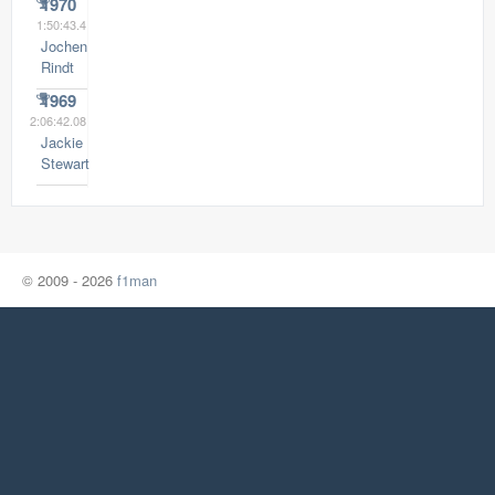
1970
1:50:43.4
Jochen
Rindt
1969
2:06:42.08
Jackie
Stewart
© 2009 - 2026
f1man