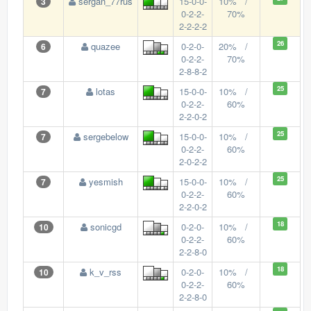
sergan_77rus
15-0-0-
10% /
3
0-2-2-
70%
2-2-2-2
26
quazee
0-2-0-
20% /
6
0-2-2-
70%
2-8-8-2
25
lotas
15-0-0-
10% /
7
0-2-2-
60%
2-2-0-2
25
sergebelow
15-0-0-
10% /
7
0-2-2-
60%
2-0-2-2
25
yesmish
15-0-0-
10% /
7
0-2-2-
60%
2-2-0-2
18
sonicgd
0-2-0-
10% /
10
0-2-2-
60%
2-2-8-0
18
k_v_rss
0-2-0-
10% /
10
0-2-2-
60%
2-2-8-0