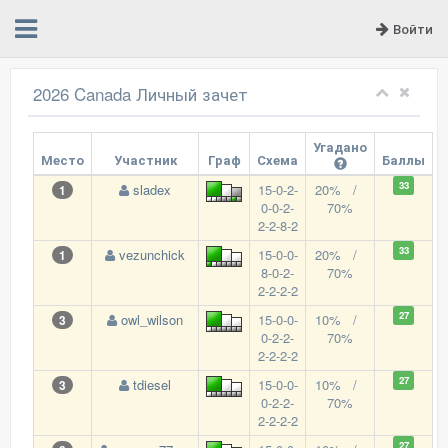
Войти
2026 Canada Личный зачет
Угадано
Место
Участник
Граф
Схема
Баллы
33
sladex
15-0-2-
20% /
1
0-0-2-
70%
2-2-8-2
33
vezunchick
15-0-0-
20% /
1
8-0-2-
70%
2-2-2-2
27
owl_wilson
15-0-0-
10% /
3
0-2-2-
70%
2-2-2-2
27
tdiesel
15-0-0-
10% /
3
0-2-2-
70%
2-2-2-2
27