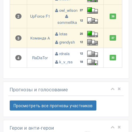
owl_wilson
27
UpForce F1
2
39
12
sommeilika
lotas
25
Команда А
3
37
grendysh
12
rdnala
12
RaDiaTor
4
30
k_v_rss
18
Прогнозы и голосование
Просмотреть все прогнозы участников
Герои и анти-герои