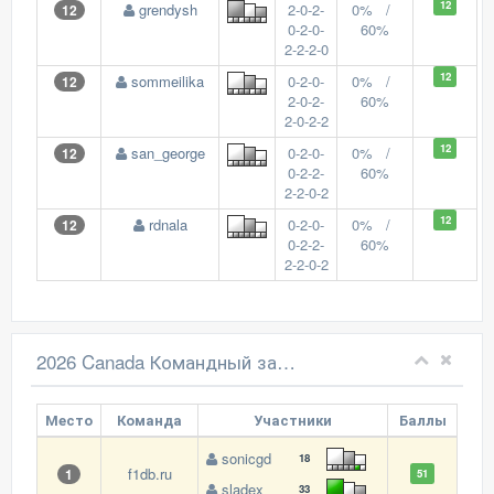
12
grendysh
2-0-2-
0% /
12
0-2-0-
60%
2-2-2-0
12
sommeilika
0-2-0-
0% /
12
2-0-2-
60%
2-0-2-2
12
san_george
0-2-0-
0% /
12
0-2-2-
60%
2-2-0-2
12
rdnala
0-2-0-
0% /
12
0-2-2-
60%
2-2-0-2
2026 Canada Командный зачет
Место
Команда
Участники
Баллы
sonicgd
18
f1db.ru
1
51
sladex
33