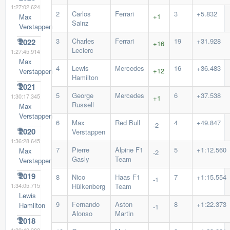
1:27:02.624
2
Carlos
Ferrari
3
+5.832
+1
Max
Sainz
Verstappen
3
Charles
Ferrari
19
+31.928
2022
+16
Leclerc
1:27:45.914
Max
4
Lewis
Mercedes
16
+36.483
+12
Verstappen
Hamilton
2021
5
George
Mercedes
6
+37.538
1:30:17.345
+1
Russell
Max
Verstappen
6
Max
Red Bull
4
+49.847
-2
2020
Verstappen
1:36:28.645
7
Pierre
Alpine F1
5
+1:12.560
Max
-2
Gasly
Team
Verstappen
2019
8
Nico
Haas F1
7
+1:15.554
-1
1:34:05.715
Hülkenberg
Team
Lewis
9
Fernando
Aston
8
+1:22.373
Hamilton
-1
Alonso
Martin
2018