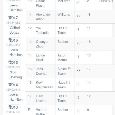
1:39:40.382
10
Oscar
McLaren
2
+1:23.821
-8
Lewis
Piastri
Hamilton
11
Alexander
Williams
18
+7
2017
Albon
1:34:14.062
Valtteri
12
Yuki
RB F1
11
-1
Bottas
Tsunoda
Team
2016
13
Guanyu
Sauber
15
+2
1:38:04.013
Zhou
Lewis
Hamilton
14
Lance
Aston
13
-1
Stroll
Martin
2015
1:38:30.175
15
Jack
Alpine F1
17
+2
Nico
Doohan
Team
Rosberg
16
Kevin
Haas F1
14
-2
2014
Magnussen
Team
1:39:02.619
Lewis
17
Liam
RB F1
12
-5
Hamilton
Lawson
Team
2013
R
Valtteri
Sauber
9
-9
1:38:06.106
Bottas