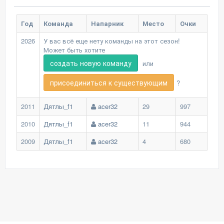
Год
Команда
Напарник
Место
Очки
2026
У вас всё еще нету команды на этот сезон!
Может быть хотите
создать новую команду
или
присоединиться к существующим
?
2011
Дятлы_f1
acer32
29
997
2010
Дятлы_f1
acer32
11
944
2009
Дятлы_f1
acer32
4
680