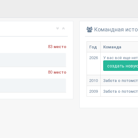
Командная исто
83 место
Год
Команда
2026
У вас всё еще не
создать нову
80 место
2010
Забота о потомс
2009
Забота о потомс