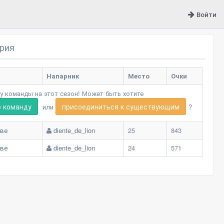
Войти
рия
Напарник
Место
Очки
ту команды на этот сезон! Может быть хотите
ю команду
присоединиться к существующим
или
?
тве
diente_de_lion
25
843
тве
diente_de_lion
24
571