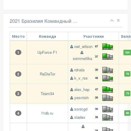
2021 Бразилия Командный зачет
Место
Команда
Участники
Бал
owl_wilson
67
UpForce F1
1
104
37
sommeilika
rdnala
30
RaDiaTor
2
78
k_v_rss
48
alex_hap
47
Team34
3
73
yesmish
26
sonicgd
30
f1db.ru
4
66
sladex
36
34