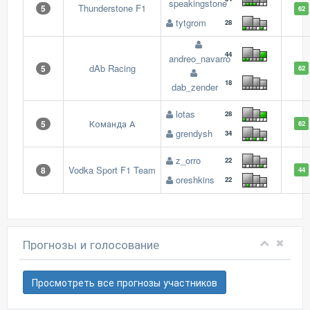
speakingstone
Thunderstone F1
5
62
tytgrom
28
44
andreo_navarro
dAb Racing
5
62
18
dab_zender
lotas
28
Команда А
5
62
grendysh
34
z_orro
22
Vodka Sport F1 Team
8
44
oreshkins
22
Прогнозы и голосование
Просмотреть все прогнозы участников