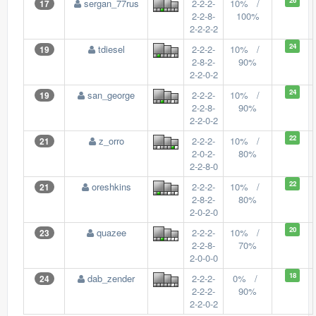
26
sergan_77rus
2-2-2-
10% /
17
2-2-8-
100%
2-2-2-2
24
tdiesel
2-2-2-
10% /
19
2-8-2-
90%
2-2-0-2
24
san_george
2-2-2-
10% /
19
2-2-8-
90%
2-2-0-2
22
z_orro
2-2-2-
10% /
21
2-0-2-
80%
2-2-8-0
22
oreshkins
2-2-2-
10% /
21
2-8-2-
80%
2-0-2-0
20
quazee
2-2-2-
10% /
23
2-2-8-
70%
2-0-0-0
18
dab_zender
2-2-2-
0% /
24
2-2-2-
90%
2-2-0-2