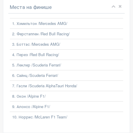
Места на финише
1. Хэмильтон /Mercedes AMG/
2. Ферстаппен /Red Bull Racing/
3. Боттас /Mercedes AMG/
4. Перез /Red Bull Racing/
5. Леклер /Scuderia Ferrari/
6. Сайнц /Scuderia Ferrari/
7. Гасли /Scuderia AlphaTauri Honda/
8. Окон /Alpine F1/
9. Алонсо /Alpine F1/
10. Норрис /McLaren F1 Team/