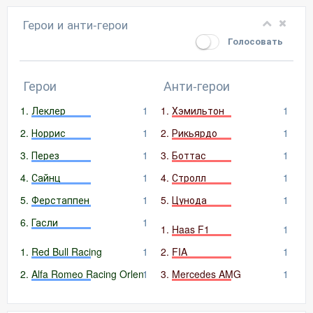
Герои и анти-герои
Голосовать
Герои
Анти-герои
Леклер
1
Хэмильтон
1
Норрис
1
Рикьярдо
1
Перез
1
Боттас
1
Сайнц
1
Стролл
1
Ферстаппен
1
Цунода
1
Гасли
1
Haas F1
1
Red Bull Racing
1
FIA
1
Alfa Romeo Racing Orlen
1
Mercedes AMG
1