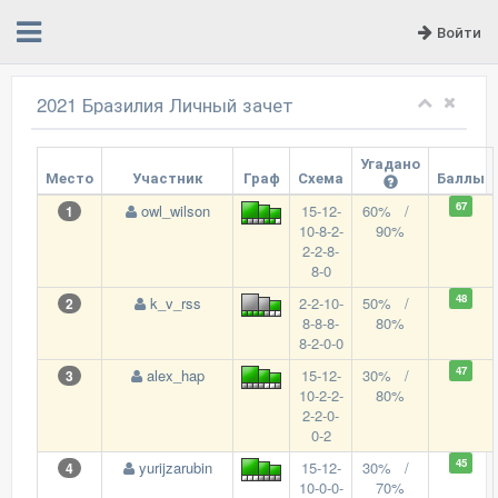
Войти
2021 Бразилия Личный зачет
Угадано
Место
Участник
Граф
Схема
Баллы
67
owl_wilson
15-12-
60% /
1
10-8-2-
90%
2-2-8-
8-0
48
k_v_rss
2-2-10-
50% /
2
8-8-8-
80%
8-2-0-0
47
alex_hap
15-12-
30% /
3
10-2-2-
80%
2-2-0-
0-2
45
yurijzarubin
15-12-
30% /
4
10-0-0-
70%