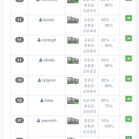
8-2-2-
80%
2-2-0-0
30
buraty
2-2-2-
20% /
11
2-8-2-
90%
2-2-8-0
30
sonicgd
2-2-2-
20% /
11
2-8-2-
90%
2-2-8-0
30
rdnala
2-2-2-
20% /
11
2-8-8-
90%
2-0-2-2
28
tytgrom
2-2-2-
20% /
15
8-2-2-
80%
2-0-8-0
28
lotas
2-2-10-
20% /
15
8-2-2-
70%
2-0-0-0
26
yesmish
2-2-2-
10% /
17
2-8-2-
100%
2-2-2-2