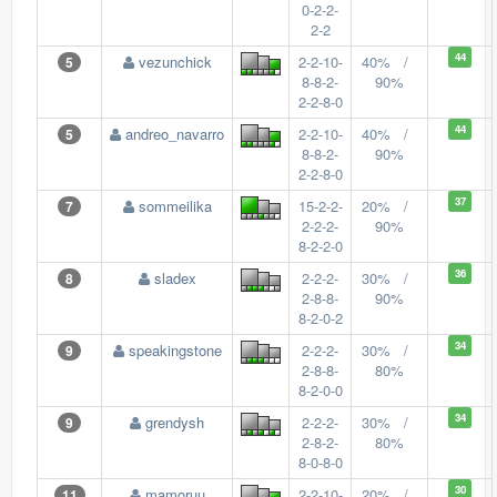
0-2-2-
2-2
44
vezunchick
2-2-10-
40% /
5
8-8-2-
90%
2-2-8-0
44
andreo_navarro
2-2-10-
40% /
5
8-8-2-
90%
2-2-8-0
37
sommeilika
15-2-2-
20% /
7
2-2-2-
90%
8-2-2-0
36
sladex
2-2-2-
30% /
8
2-8-8-
90%
8-2-0-2
34
speakingstone
2-2-2-
30% /
9
2-8-8-
80%
8-2-0-0
34
grendysh
2-2-2-
30% /
9
2-8-2-
80%
8-0-8-0
30
mamoruu
2-2-10-
20% /
11