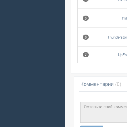
f1d
5
Thundersto
6
UpFo
7
Комментарии
(0)