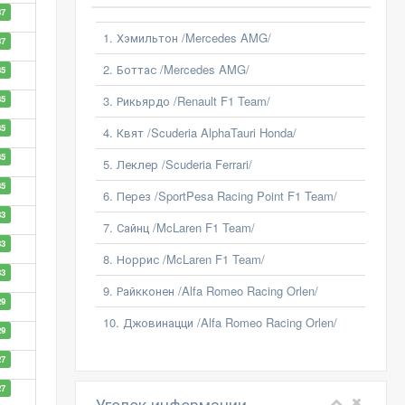
37
1. Хэмильтон /Mercedes AMG/
37
2. Боттас /Mercedes AMG/
35
35
3. Рикьярдо /Renault F1 Team/
35
4. Квят /Scuderia AlphaTauri Honda/
35
5. Леклер /Scuderia Ferrari/
35
6. Перез /SportPesa Racing Point F1 Team/
33
7. Сайнц /McLaren F1 Team/
33
8. Норрис /McLaren F1 Team/
33
9. Райкконен /Alfa Romeo Racing Orlen/
29
10. Джовинацци /Alfa Romeo Racing Orlen/
29
27
27
Уголок информации