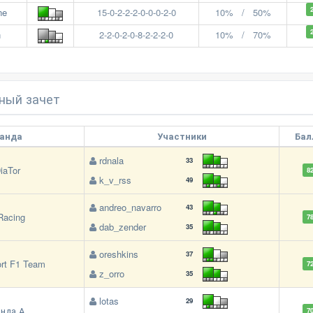
ne
15-0-2-2-2-0-0-0-2-0
10% / 50%
n
2-2-0-2-0-8-2-2-2-0
10% / 70%
ный зачет
анда
Участники
Бал
rdnala
33
iaTor
8
k_v_rss
49
andreo_navarro
43
Racing
7
dab_zender
35
oreshkins
37
rt F1 Team
7
z_orro
35
lotas
29
нда А
7