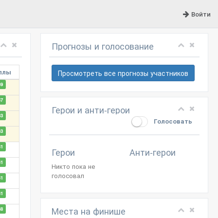
Войти
Прогнозы и голосование
ллы
Просмотреть все прогнозы участников
49
47
Герои и анти-герои
43
Голосовать
43
41
Герои
Анти-герои
41
Никто пока не
голосовал
41
41
Места на финише
38