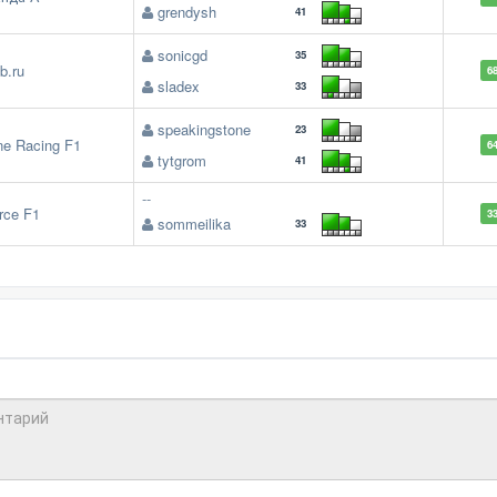
grendysh
41
sonicgd
35
b.ru
6
sladex
33
speakingstone
23
ne Racing F1
6
tytgrom
41
--
rce F1
3
sommeilika
33