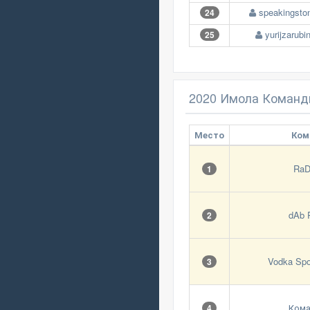
speakingsto
24
yurijzarubi
25
2020 Имола Команд
Место
Ком
RaD
1
dAb 
2
Vodka Spo
3
Кома
4