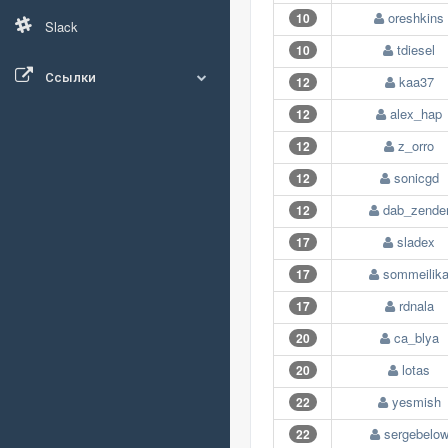
oreshkins
10
Slack
tdiesel
10
Ссылки
kaa37
12
alex_hap
12
z_orro
12
sonicgd
12
dab_zende
12
sladex
17
sommeilik
17
rdnala
17
ca_blya
20
lotas
20
yesmish
22
sergebelo
22