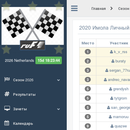
Главная
Сезон
2020 Имола Личный
Место
Участник
k_v_rss
1
2026 Netherlands
15d 18:23:44
buraty
2
sergan_77r
3
andreo_navar
Сезон 2026
3
grendysh
5
Результаты
tytgrom
5
san_georg
5
Зачеты
mamoruu
5
Календарь
quazee
9