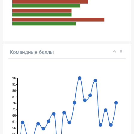
Командные баллы
96
91
86
81
76
71
66
61
56