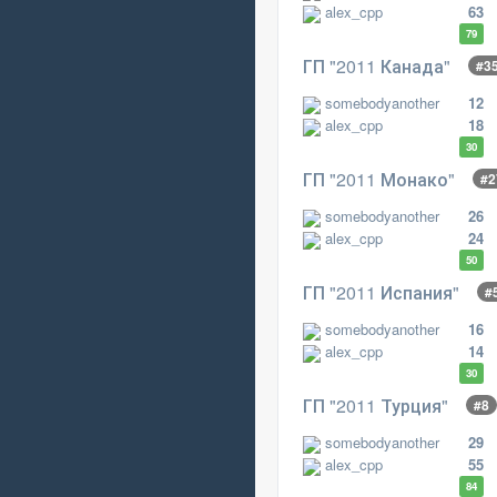
alex_cpp
63
79
ГП "2011 Канада"
#3
somebodyanother
12
alex_cpp
18
30
ГП "2011 Монако"
#2
somebodyanother
26
alex_cpp
24
50
ГП "2011 Испания"
#
somebodyanother
16
alex_cpp
14
30
ГП "2011 Турция"
#8
somebodyanother
29
alex_cpp
55
84