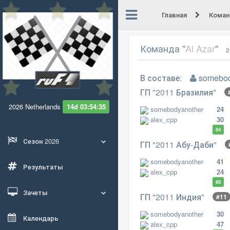
Главная
Кома
Команда "
Al Azar
"
2
В составе:
somebod
ГП "2011 Бразилия"
2026 Netherlands
14d 03:54:34
somebodyanother
24
alex_cpp
30
54
Сезон 2026
ГП "2011 Абу-Даби"
somebodyanother
41
Результаты
alex_cpp
24
65
Зачеты
ГП "2011 Индия"
#11
somebodyanother
30
Календарь
alex_cpp
47