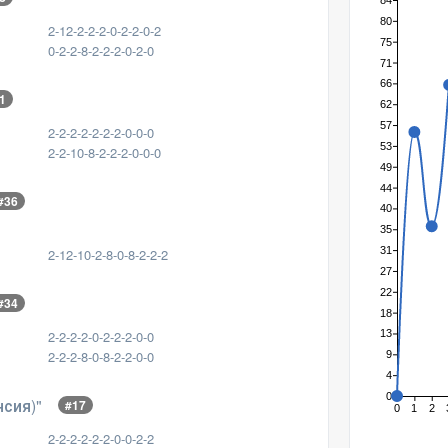
84
80
2-12-2-2-2-0-2-2-0-2
75
0-2-2-8-2-2-2-0-2-0
71
66
1
62
57
2-2-2-2-2-2-2-0-0-0
53
2-2-10-8-2-2-2-0-0-0
49
44
#36
40
35
31
2-12-10-2-8-0-8-2-2-2
27
22
#34
18
2-2-2-2-0-2-2-2-0-0
13
2-2-2-8-0-8-2-2-0-0
9
4
0
енсия)"
#17
0
1
2
2-2-2-2-2-2-0-0-2-2