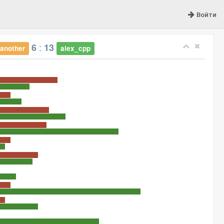
Войти
:
6
13
another
alex_cpp