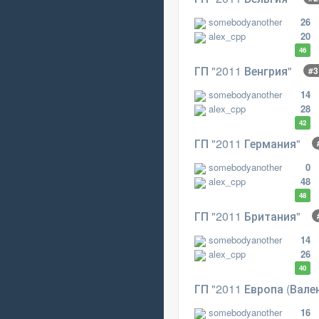
somebodyanother
26
alex_cpp
20
46
ГП "2011 Венгрия"
#3
somebodyanother
14
alex_cpp
28
42
ГП "2011 Германия"
somebodyanother
0
alex_cpp
48
48
ГП "2011 Британия"
somebodyanother
14
alex_cpp
26
40
ГП "2011 Европа (Вал
somebodyanother
16