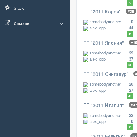
77
Slack
ГП "2011 Кореи"
#29
somebodyanother
0
Ссылки
alex_cpp
44
44
ГП "2011 Япония"
#1
somebodyanother
29
alex_cpp
37
66
ГП "2011 Сингапур"
somebodyanother
20
alex_cpp
27
47
ГП "2011 Италия"
#4
somebodyanother
22
alex_cpp
0
22
ГП "2011 Бельгия"
#2