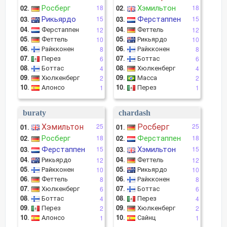
Росберг
Хэмильтон
02
.
18
02
.
18
Рикьярдо
Ферстаппен
03
.
15
03
.
15
04
.
Ферстаппен
04
.
Феттель
12
12
05
.
Феттель
05
.
Рикьярдо
10
10
06
.
Райкконен
06
.
Райкконен
8
8
07
.
Перез
07
.
Боттас
6
6
08
.
Боттас
08
.
Хюлкенберг
4
4
09
.
Хюлкенберг
09
.
Масса
2
2
10
.
Алонсо
10
.
Перез
1
1
buraty
chardash
Хэмильтон
Росберг
25
25
01
.
01
.
Росберг
Ферстаппен
02
.
18
02
.
18
Ферстаппен
Хэмильтон
03
.
15
03
.
15
04
.
Рикьярдо
04
.
Феттель
12
12
05
.
Райкконен
05
.
Рикьярдо
10
10
06
.
Феттель
06
.
Райкконен
8
8
07
.
Хюлкенберг
07
.
Боттас
6
6
08
.
Боттас
08
.
Перез
4
4
09
.
Перез
09
.
Хюлкенберг
2
2
10
.
Алонсо
10
.
Сайнц
1
1