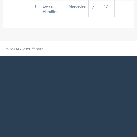
R
Lewis
Mercedes
17
-3
Hamilton
© 2009 - 2026
f1man