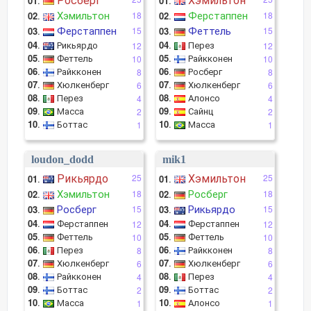
01
.
01
.
Хэмильтон
Ферстаппен
02
.
18
02
.
18
Ферстаппен
Феттель
03
.
15
03
.
15
04
.
Рикьярдо
04
.
Перез
12
12
05
.
Феттель
05
.
Райкконен
10
10
06
.
Райкконен
06
.
Росберг
8
8
07
.
Хюлкенберг
07
.
Хюлкенберг
6
6
08
.
Перез
08
.
Алонсо
4
4
09
.
Масса
09
.
Сайнц
2
2
10
.
Боттас
10
.
Масса
1
1
loudon_dodd
mik1
Рикьярдо
Хэмильтон
25
25
01
.
01
.
Хэмильтон
Росберг
02
.
18
02
.
18
Росберг
Рикьярдо
03
.
15
03
.
15
04
.
Ферстаппен
04
.
Ферстаппен
12
12
05
.
Феттель
05
.
Феттель
10
10
06
.
Перез
06
.
Райкконен
8
8
07
.
Хюлкенберг
07
.
Хюлкенберг
6
6
08
.
Райкконен
08
.
Перез
4
4
09
.
Боттас
09
.
Боттас
2
2
10
.
Масса
10
.
Алонсо
1
1