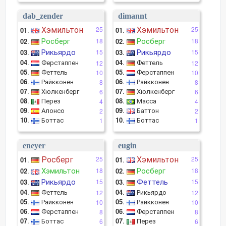
dab_zender
dimannt
Хэмильтон
Хэмильтон
25
25
01
.
01
.
Росберг
Росберг
02
.
18
02
.
18
Рикьярдо
Рикьярдо
03
.
15
03
.
15
04
.
Ферстаппен
04
.
Феттель
12
12
05
.
Феттель
05
.
Ферстаппен
10
10
06
.
Райкконен
06
.
Райкконен
8
8
07
.
Хюлкенберг
07
.
Хюлкенберг
6
6
08
.
Перез
08
.
Масса
4
4
09
.
Алонсо
09
.
Баттон
2
2
10
.
Боттас
10
.
Боттас
1
1
eneyer
eugin
Росберг
Хэмильтон
25
25
01
.
01
.
Хэмильтон
Росберг
02
.
18
02
.
18
Рикьярдо
Феттель
03
.
15
03
.
15
04
.
Феттель
04
.
Рикьярдо
12
12
05
.
Райкконен
05
.
Райкконен
10
10
06
.
Ферстаппен
06
.
Ферстаппен
8
8
07
.
Боттас
07
.
Перез
6
6