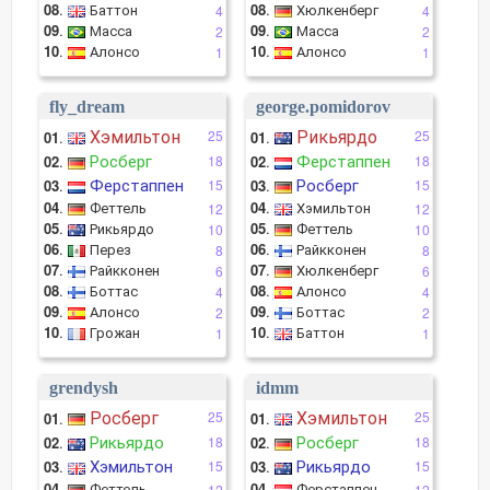
08
.
Баттон
08
.
Хюлкенберг
4
4
09
.
Масса
09
.
Масса
2
2
10
.
Алонсо
10
.
Алонсо
1
1
fly_dream
george.pomidorov
Хэмильтон
Рикьярдо
25
25
01
.
01
.
Росберг
Ферстаппен
02
.
18
02
.
18
Ферстаппен
Росберг
03
.
15
03
.
15
04
.
Феттель
04
.
Хэмильтон
12
12
05
.
Рикьярдо
05
.
Феттель
10
10
06
.
Перез
06
.
Райкконен
8
8
07
.
Райкконен
07
.
Хюлкенберг
6
6
08
.
Боттас
08
.
Алонсо
4
4
09
.
Алонсо
09
.
Боттас
2
2
10
.
Грожан
10
.
Баттон
1
1
grendysh
idmm
Росберг
Хэмильтон
25
25
01
.
01
.
Рикьярдо
Росберг
02
.
18
02
.
18
Хэмильтон
Рикьярдо
03
.
15
03
.
15
04
.
Феттель
04
.
Ферстаппен
12
12