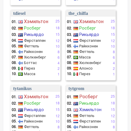
tdiesel
the_chiffa
Хэмильтон
Хэмильтон
25
25
01
.
01
.
Росберг
Росберг
02
.
18
02
.
18
Рикьярдо
Рикьярдо
03
.
15
03
.
15
04
.
Ферстаппен
04
.
Ферстаппен
12
12
05
.
Феттель
05
.
Райкконен
10
10
06
.
Райкконен
06
.
Феттель
8
8
07
.
Хюлкенберг
07
.
Масса
6
6
08
.
Боттас
08
.
Хюлкенберг
4
4
09
.
Перез
09
.
Алонсо
2
2
10
.
Масса
10
.
Перез
1
1
tytanikus
tytgrom
Хэмильтон
Росберг
25
25
01
.
01
.
Росберг
Рикьярдо
02
.
18
02
.
18
Рикьярдо
Хэмильтон
03
.
15
03
.
15
04
.
Ферстаппен
04
.
Феттель
12
12
05
.
Райкконен
05
.
Ферстаппен
10
10
06
.
Феттель
06
.
Райкконен
8
8