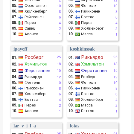
05
.
Ферстаппен
05
.
Феттель
10
10
06
.
Хюлкенберг
06
.
Райкконен
8
8
07
.
Райкконен
07
.
Боттас
6
6
08
.
Перез
08
.
Перез
4
4
09
.
Сайнц
09
.
Хюлкенберг
2
2
10
.
Алонсо
10
.
Масса
1
1
ipayeff
koshkinssak
Росберг
Рикьярдо
25
25
01
.
01
.
Хэмильтон
Хэмильтон
02
.
18
02
.
18
Ферстаппен
Ферстаппен
03
.
15
03
.
15
04
.
Рикьярдо
04
.
Росберг
12
12
05
.
Феттель
05
.
Феттель
10
10
06
.
Райкконен
06
.
Райкконен
8
8
07
.
Хюлкенберг
07
.
Боттас
6
6
08
.
Боттас
08
.
Хюлкенберг
4
4
09
.
Перез
09
.
Масса
2
2
10
.
Алонсо
10
.
Баттон
1
1
lar_v_i_l_a
lotas
Росберг
Хэмильтон
25
25