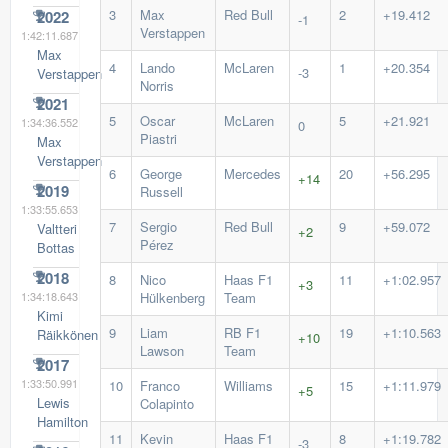
3
Max
Red Bull
2
+19.412
2022
-1
Verstappen
1:42:11.687
Max
4
Lando
McLaren
1
+20.354
-3
Verstappen
Norris
2021
5
Oscar
McLaren
5
+21.921
1:34:36.552
0
Piastri
Max
Verstappen
6
George
Mercedes
20
+56.295
+14
2019
Russell
1:33:55.653
7
Sergio
Red Bull
9
+59.072
Valtteri
+2
Pérez
Bottas
2018
8
Nico
Haas F1
11
+1:02.957
+3
1:34:18.643
Hülkenberg
Team
Kimi
9
Liam
RB F1
19
+1:10.563
Räikkönen
+10
Lawson
Team
2017
1:33:50.991
10
Franco
Williams
15
+1:11.979
+5
Lewis
Colapinto
Hamilton
11
Kevin
Haas F1
8
+1:19.782
-3