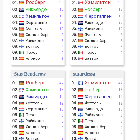
Росберг
Хэмильтон
25
25
01
.
01
.
Рикьярдо
Росберг
02
.
18
02
.
18
Хэмильтон
Ферстаппен
03
.
15
03
.
15
04
.
Ферстаппен
04
.
Рикьярдо
12
12
05
.
Феттель
05
.
Райкконен
10
10
06
.
Хюлкенберг
06
.
Феттель
8
8
07
.
Райкконен
07
.
Хюлкенберг
6
6
08
.
Боттас
08
.
Боттас
4
4
09
.
Перез
09
.
Перез
2
2
10
.
Алонсо
10
.
Баттон
1
1
Stas Benderow
stuardessa
Росберг
Хэмильтон
25
25
01
.
01
.
Хэмильтон
Росберг
02
.
18
02
.
18
Рикьярдо
Ферстаппен
03
.
15
03
.
15
04
.
Феттель
04
.
Феттель
12
12
05
.
Ферстаппен
05
.
Рикьярдо
10
10
06
.
Перез
06
.
Райкконен
8
8
07
.
Райкконен
07
.
Перез
6
6
08
.
Хюлкенберг
08
.
Хюлкенберг
4
4
09
.
Алонсо
09
.
Алонсо
2
2
10
.
Боттас
10
.
Боттас
1
1