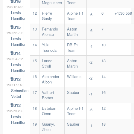
2016
Magnussen
Team
1:38:12.618
Lewis
12
Pierre
Alpine F1
6
+1:30.558
-6
Hamilton
Gasly
Team
2015
13
Fernando
Aston
7
-6
1:50:52.703
Alonso
Martin
Lewis
Hamilton
14
Yuki
RB F1
10
-4
Tsunoda
Team
2014
1:40:04.785
15
Lance
Aston
13
-2
Lewis
Stroll
Martin
Hamilton
16
Alexander
Williams
14
-2
2013
Albon
1:39:17.148
Sebastian
17
Valtteri
Sauber
16
-1
Vettel
Bottas
2012
18
Esteban
Alpine F1
12
-6
1:35:55.269
Ocon
Team
Lewis
Hamilton
19
Guanyu
Sauber
18
-1
Zhou