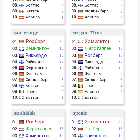
08
.
Боттас
08
.
Боттас
4
4
09
.
Баттон
09
.
Хюлкенберг
2
2
10
.
Алонсо
10
.
Алонсо
1
1
san_george
sergan_77rus
Росберг
Хэмильтон
25
25
01
.
01
.
Хэмильтон
Ферстаппен
02
.
18
02
.
18
Рикьярдо
Росберг
03
.
15
03
.
15
04
.
Райкконен
04
.
Рикьярдо
12
12
05
.
Ферстаппен
05
.
Райкконен
10
10
06
.
Феттель
06
.
Феттель
8
8
07
.
Хюлкенберг
07
.
Хюлкенберг
6
6
08
.
Боттас
08
.
Перез
4
4
09
.
Перез
09
.
Алонсо
2
2
10
.
Баттон
10
.
Баттон
1
1
serzhikkk
sjtonic
Росберг
Хэмильтон
25
25
01
.
01
.
Ферстаппен
Росберг
02
.
18
02
.
18
Хэмильтон
Райкконен
03
.
15
03
.
15