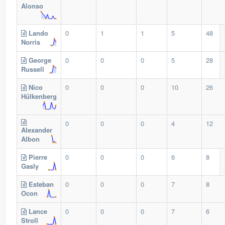
Alonso
Lando
0
1
1
5
48
Norris
George
0
0
0
5
28
Russell
Nico
0
0
0
10
26
Hülkenberg
0
0
0
4
12
Alexander
Albon
Pierre
0
0
0
6
8
Gasly
Esteban
0
0
0
7
8
Ocon
Lance
0
0
0
7
6
Stroll