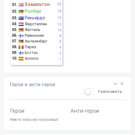
Хэмильтон
25
01
.
Росберг
02
.
18
Рикьярдо
03
.
15
04
.
Ферстаппен
12
05
.
Феттель
10
06
.
Райкконен
8
07
.
Хюлкенберг
6
08
.
Перез
4
09
.
Боттас
2
10
.
Алонсо
1
Герои и анти-герои
Голосовать
Герои
Анти-герои
Никто пока не голосовал