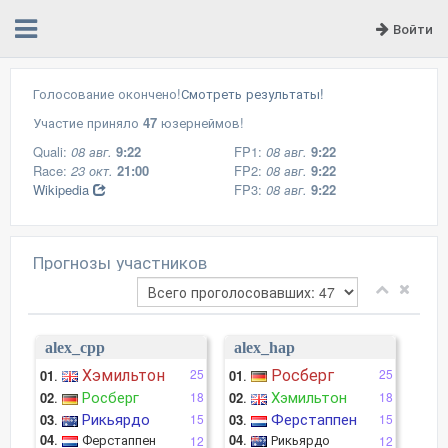
Войти
Голосование окончено!
Смотреть результаты!
Участие приняло
47
юзернеймов!
Quali:
08 авг.
9:22
FP1:
08 авг.
9:22
Race:
23 окт.
21:00
FP2:
08 авг.
9:22
Wikipedia
FP3:
08 авг.
9:22
Прогнозы участников
alex_cpp
alex_hap
Хэмильтон
Росберг
25
25
01
.
01
.
Росберг
Хэмильтон
02
.
18
02
.
18
Рикьярдо
Ферстаппен
03
.
15
03
.
15
04
.
Ферстаппен
04
.
Рикьярдо
12
12