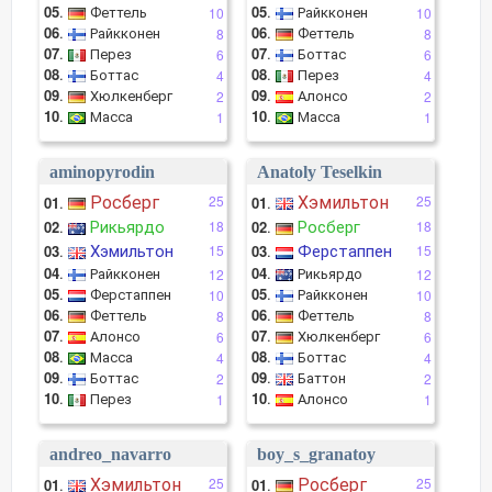
05
.
Феттель
05
.
Райкконен
10
10
06
.
Райкконен
06
.
Феттель
8
8
07
.
Перез
07
.
Боттас
6
6
08
.
Боттас
08
.
Перез
4
4
09
.
Хюлкенберг
09
.
Алонсо
2
2
10
.
Масса
10
.
Масса
1
1
aminopyrodin
Anatoly Teselkin
Росберг
Хэмильтон
25
25
01
.
01
.
Рикьярдо
Росберг
02
.
18
02
.
18
Хэмильтон
Ферстаппен
03
.
15
03
.
15
04
.
Райкконен
04
.
Рикьярдо
12
12
05
.
Ферстаппен
05
.
Райкконен
10
10
06
.
Феттель
06
.
Феттель
8
8
07
.
Алонсо
07
.
Хюлкенберг
6
6
08
.
Масса
08
.
Боттас
4
4
09
.
Боттас
09
.
Баттон
2
2
10
.
Перез
10
.
Алонсо
1
1
andreo_navarro
boy_s_granatoy
Хэмильтон
Росберг
25
25
01
.
01
.