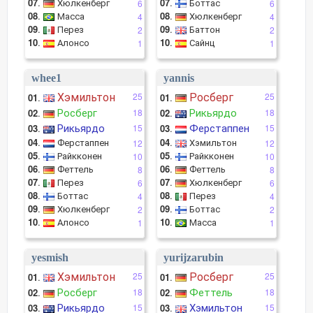
07
.
Хюлкенберг
07
.
Боттас
6
6
08
.
Масса
08
.
Хюлкенберг
4
4
09
.
Перез
09
.
Баттон
2
2
10
.
Алонсо
10
.
Сайнц
1
1
whee1
yannis
Хэмильтон
Росберг
25
25
01
.
01
.
Росберг
Рикьярдо
02
.
18
02
.
18
Рикьярдо
Ферстаппен
03
.
15
03
.
15
04
.
Ферстаппен
04
.
Хэмильтон
12
12
05
.
Райкконен
05
.
Райкконен
10
10
06
.
Феттель
06
.
Феттель
8
8
07
.
Перез
07
.
Хюлкенберг
6
6
08
.
Боттас
08
.
Перез
4
4
09
.
Хюлкенберг
09
.
Боттас
2
2
10
.
Алонсо
10
.
Масса
1
1
yesmish
yurijzarubin
Хэмильтон
Росберг
25
25
01
.
01
.
Росберг
Феттель
02
.
18
02
.
18
Рикьярдо
Хэмильтон
03
.
15
03
.
15