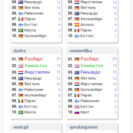
04
.
Рикьярдо
04
.
Ферстаппен
12
12
05
.
Феттель
05
.
Феттель
10
10
06
.
Райкконен
06
.
Рикьярдо
8
8
07
.
Перез
07
.
Хюлкенберг
6
6
08
.
Боттас
08
.
Алонсо
4
4
09
.
Масса
09
.
Перез
2
2
10
.
Хюлкенберг
10
.
Боттас
1
1
sladex
sommeilika
Росберг
Росберг
25
25
01
.
01
.
Хэмильтон
Хэмильтон
02
.
18
02
.
18
Ферстаппен
Рикьярдо
03
.
15
03
.
15
04
.
Рикьярдо
04
.
Феттель
12
12
05
.
Феттель
05
.
Ферстаппен
10
10
06
.
Райкконен
06
.
Хюлкенберг
8
8
07
.
Хюлкенберг
07
.
Перез
6
6
08
.
Перез
08
.
Райкконен
4
4
09
.
Боттас
09
.
Баттон
2
2
10
.
Масса
10
.
Квят
1
1
sonicgd
speakingstone