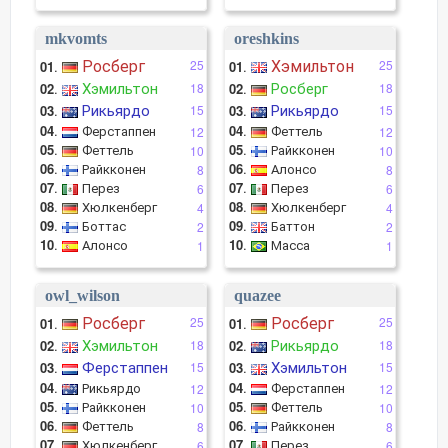
mkvomts
oreshkins
Росберг
Хэмильтон
25
25
01
.
01
.
Хэмильтон
Росберг
02
.
18
02
.
18
Рикьярдо
Рикьярдо
03
.
15
03
.
15
04
.
Ферстаппен
04
.
Феттель
12
12
05
.
Феттель
05
.
Райкконен
10
10
06
.
Райкконен
06
.
Алонсо
8
8
07
.
Перез
07
.
Перез
6
6
08
.
Хюлкенберг
08
.
Хюлкенберг
4
4
09
.
Боттас
09
.
Баттон
2
2
10
.
Алонсо
10
.
Масса
1
1
owl_wilson
quazee
Росберг
Росберг
25
25
01
.
01
.
Хэмильтон
Рикьярдо
02
.
18
02
.
18
Ферстаппен
Хэмильтон
03
.
15
03
.
15
04
.
Рикьярдо
04
.
Ферстаппен
12
12
05
.
Райкконен
05
.
Феттель
10
10
06
.
Феттель
06
.
Райкконен
8
8
07
.
Хюлкенберг
07
.
Перез
6
6