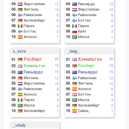
04
.
Ферстаппен
04
.
Рикьярдо
12
12
05
.
Феттель
05
.
Ферстаппен
10
10
06
.
Райкконен
06
.
Райкконен
8
8
07
.
Хюлкенберг
07
.
Боттас
6
6
08
.
Перез
08
.
Перез
4
4
09
.
Боттас
09
.
Квят
2
2
10
.
Алонсо
10
.
Масса
1
1
z_orro
_tmp_
Росберг
Хэмильтон
25
25
01
.
01
.
Хэмильтон
Росберг
02
.
18
02
.
18
Рикьярдо
Рикьярдо
03
.
15
03
.
15
04
.
Феттель
04
.
Райкконен
12
12
05
.
Ферстаппен
05
.
Феттель
10
10
06
.
Райкконен
06
.
Алонсо
8
8
07
.
Алонсо
07
.
Баттон
6
6
08
.
Перез
08
.
Масса
4
4
09
.
Масса
09
.
Хюлкенберг
2
2
10
.
Хюлкенберг
10
.
Сайнц
1
1
_vitaly